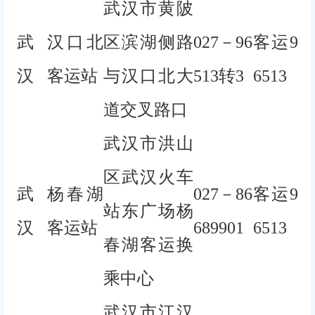
武汉市黄陂
武
汉口北
区滨湖侧路
027－96
客运9
汉
客运站
与汉口北大
513转3
6513
道交叉路口
武汉市洪山
区武汉火车
武
杨春湖
027－86
客运9
站东广场杨
汉
客运站
689901
6513
春湖客运换
乘中心
武汉市江汉