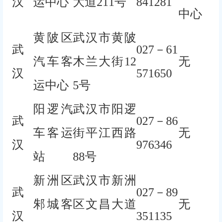
汉
运中心
大道211号
841281
中心
黄陂区
武汉市黄陂
武
027－61
汽车客
木兰大街12
无
汉
571650
运中心
5号
阳逻汽
武汉市阳逻
武
027－86
车客运
街平江西路
无
汉
976346
站
88号
新洲区
武汉市新洲
武
027－89
邾城客
区文昌大道
无
汉
351135