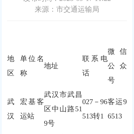
来源：市交通运输局
微信
地
单位名
联系电
地址
公众
区
称
话
号
武汉市武昌
武
宏基客
027－96
客运9
区中山路51
汉
运站
513转1
6513
9号