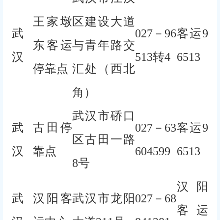
王家墩
区建设大道
武
027－96
客运9
东客运
与青年路交
汉
513转4
6513
停靠点
汇处（西北
角）
武汉市硚口
武
古田停
027－63
客运9
区古田一路
汉
靠点
604599
6513
8号
汉阳
武
汉阳客
武汉市龙阳
027－68
客运