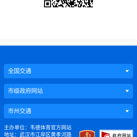
全国交通
市级政府网站
市州交通
主办单位：韦德体育官方网站
地址：武汉市江岸区黄孝河路