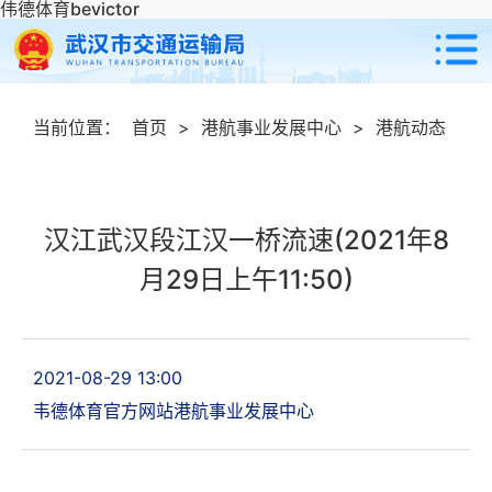
伟德体育bevictor
当前位置：
首页
>
港航事业发展中心
>
港航动态
汉江武汉段江汉一桥流速(2021年8
月29日上午11:50)
2021-08-29 13:00
韦德体育官方网站港航事业发展中心