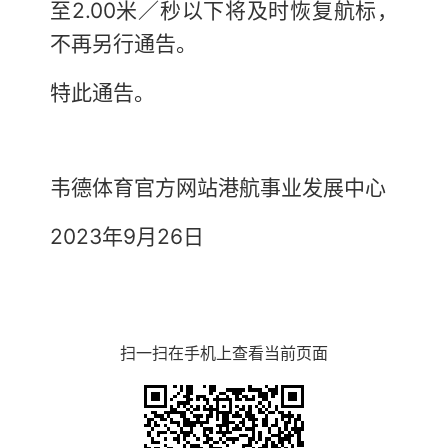
至2.00米／秒以下将及时恢复航标，
不再另行通告。
特此通告。
韦德体育官方网站港航事业发展中心
2023年9月26日
扫一扫在手机上查看当前页面