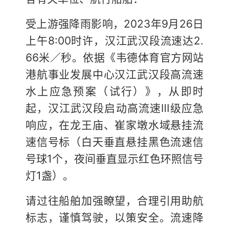
受上游强降雨影响，2023年9月26日
上午8:00时许，汉江武汉段流速达2.
66米／秒。依据《韦德体育官方网站
港航事业发展中心汉江武汉段高流速
水上应急预案（试行）》，从即时
起，汉江武汉段启动高流速Ⅲ级应急
响应，在龙王庙、崔家墩水域悬挂流
速信号标（白天垂直悬挂黑色流速信
号球1个，夜间垂直显示红色环照信号
灯1盏）。
请过往船舶加强瞭望，合理引用助航
标志，谨慎驾驶，以策安全。流速降