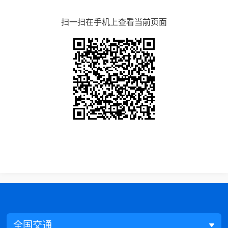
扫一扫在手机上查看当前页面
全国交通