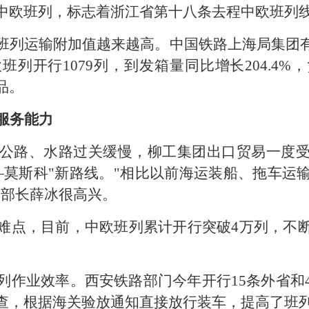
中欧班列，标志着浙江省第十八条去程中欧班列
班列运输附加值越来越高。中国铁路上海局集团
列开行1079列，到发箱量同比增长204.4
品。
服务能力
公路、水路过关缓慢，柳工集团出口贸易一度
—莫斯科"新路线。"相比以前海运装船、拖车运
部部长薛冰很高兴。
难点，目前，中欧班列累计开行突破4万列，不
列作业效率。西安铁路部门今年开行15条外省和
查，根据海关验放通知直接放行装车，提高了班