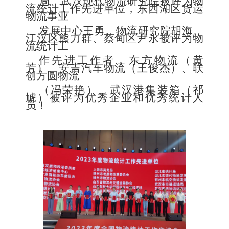
局、武汉现代物流研究院被评为
物
流统计工作先进单位，东西
湖区货运
物流事业
发展中心王勇、物流研究院胡海、
江汉区熊力群、蔡甸区尹永
被评为物
流统计工
作先进工作者，东方物流（黄
芳）、安吉汽车物流（王俊
杰）、联
创方
圆物流
（冯荣艳）、武汉港集装箱（祁
虓）被评为优秀企业和优秀
统计人
员！