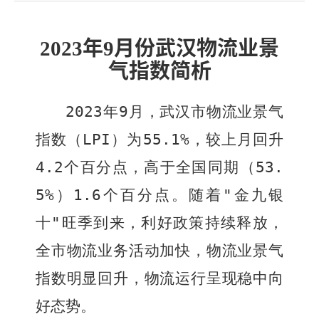
年
月份武汉物流业景
2023
9
气指数简析
2023
年
9
月，武汉市物流业景气
指数（
LPI
）为
55.1%
，较上月回升
4.2
个百分点，高于全国同期（
53.
5%
）
1.6
个百分点。随着"金九银
十"旺季到来，利好政策持续释放，
全市物流业务活动加快，物流业景气
指数明显回升，物流运行呈现稳中向
好态势。