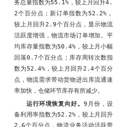
务总量指数为
55.1%
，较上月回升
4.
2
个百分点；新订单指数为
52.2%
，
较上月回升
2.9
个百分点，显示物流
活跃度增强，物流市场订单增加。平
均库存量指数为
50.4%
，较上月小幅
回落
0.7
个百分点；库存周转次数指
数为
52.4%
，较上月回升
2.4
个百分
点，物流需求带动货物进出库流通速
率加快，仓储环节库存有所减少。
运行环境恢复向好。
9
月份，设
备利用率指数为
52.2%
，较上月回升
2.6
个百分点，物流业务活动活跃带