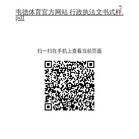
韦德体育官方网站 行政执法文书式样.
pdf
扫一扫在手机上查看当前页面