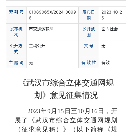
索 引 号
01089065X/2024-0099
发布日
2023-10-2
6
期
5
发布机
市交通运输局
公开范
面向社会
构
围
公开方
主动公开
文 号
无
式
主 题 词
无
有 效 性
有效
《武汉市综合立体交通网规
划》
意见征集情况
2023
年
9
月
15
日至
10
月
16
日，开
展
了《
武汉市综合立体交通网规划
（征求意见稿）
》（以下简称《规