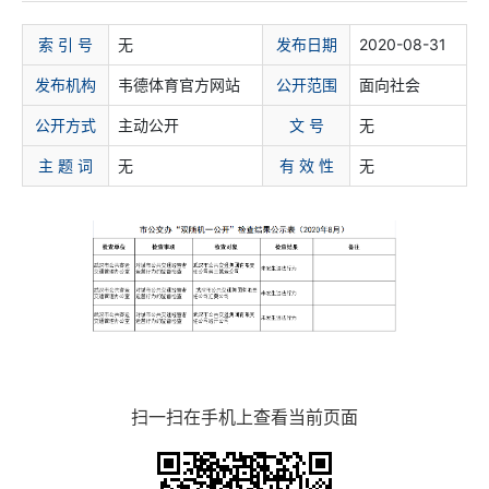
索 引 号
无
发布日期
2020-08-31
发布机构
韦德体育官方网站
公开范围
面向社会
公开方式
主动公开
文 号
无
主 题 词
无
有 效 性
无
扫一扫在手机上查看当前页面