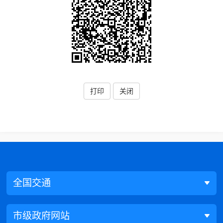
打印
关闭
全国交通
市级政府网站